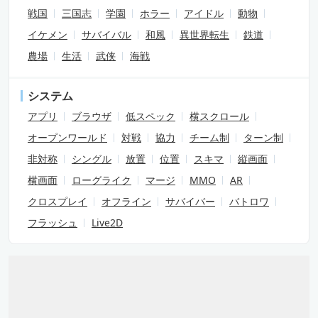
戦国
三国志
学園
ホラー
アイドル
動物
イケメン
サバイバル
和風
異世界転生
鉄道
農場
生活
武侠
海戦
システム
アプリ
ブラウザ
低スペック
横スクロール
オープンワールド
対戦
協力
チーム制
ターン制
非対称
シングル
放置
位置
スキマ
縦画面
横画面
ローグライク
マージ
MMO
AR
クロスプレイ
オフライン
サバイバー
バトロワ
フラッシュ
Live2D