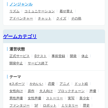
ノンジャンル
リズム
コミュニケーション
着せ替え
アドベンチャー
チャット
クイズ
その他
ゲームカテゴリ
運営状態
正式サービス
βテスト
事前登録
開発
休止
開発中止
サービス終了
テーマ
eスポーツ
かわいい
恋愛
アニメ
ドット絵
女性向け
原作
大人向け
ブロックチェーン
声優
男性声優
女性声優
ストーリー
実写
美少女
ファンタジー
SF
ロボット
ミリタリー
歴史