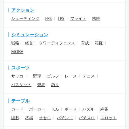
アクション
シューティング
FPS
TPS
フライト
格闘
シミュレーション
戦略
経営
タワーディフェンス
育成
箱庭
MOBA
スポーツ
サッカー
野球
ゴルフ
レース
テニス
バスケット
競馬
釣り
テーブル
カード
ポーカー
TCG
ボード
パズル
麻雀
囲碁
将棋
オセロ
パチンコ
パチスロ
スロット