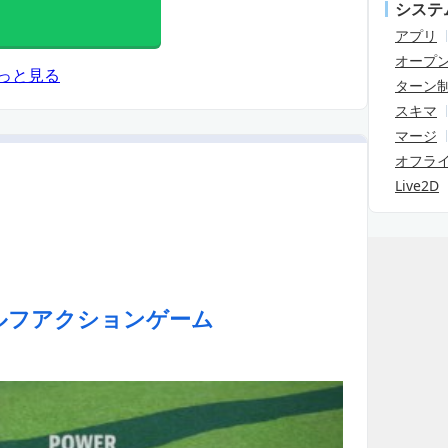
システ
アプリ
オープ
っと見る
ターン
スキマ
マージ
オフラ
Live2D
ルフアクションゲーム