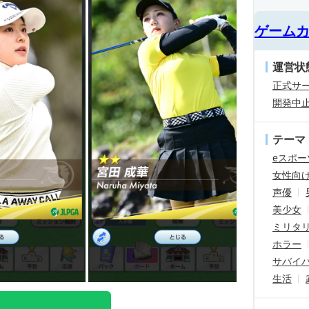
ゲーム
運営状
正式サ
開発中
テーマ
eスポー
女性向
声優
美少女
ミリタ
ホラー
サバイ
生活