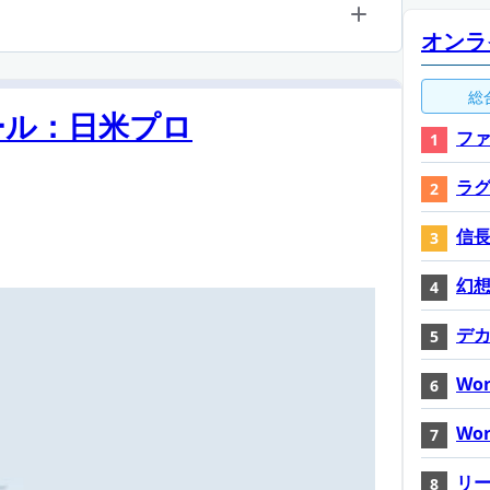
オンラ
総
ール：日米プロ
ファ
ラ
信長
幻想神
デ
Wor
Wor
リ