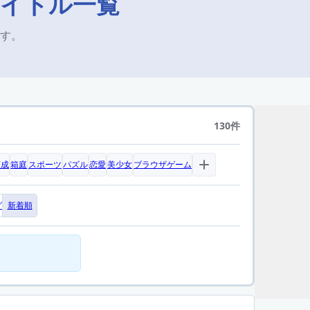
タイトル一覧
す。
130件
育成
箱庭
スポーツ
パズル
恋愛
美少女
ブラウザゲーム
グ
新着順