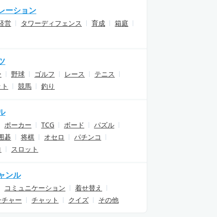
レーション
経営
タワーディフェンス
育成
箱庭
ツ
ー
野球
ゴルフ
レース
テニス
ット
競馬
釣り
ル
ポーカー
TCG
ボード
パズル
囲碁
将棋
オセロ
パチンコ
ロ
スロット
ャンル
コミュニケーション
着せ替え
ンチャー
チャット
クイズ
その他