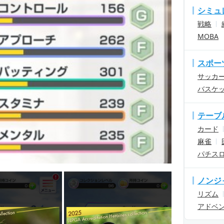
シミュ
戦略
MOBA
スポー
サッカ
バスケ
テーブ
カード
麻雀
パチス
ノンジ
リズム
アドベ