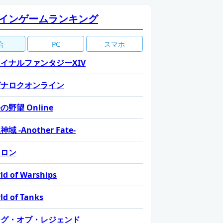
インゲームランキング
合
PC
スマホ
イナルファンタジーXIV
グナロクオンライン
の野望 Online
域 -Another Fate-
カロン
ld of Warships
ld of Tanks
ーグ・オブ・レジェンド