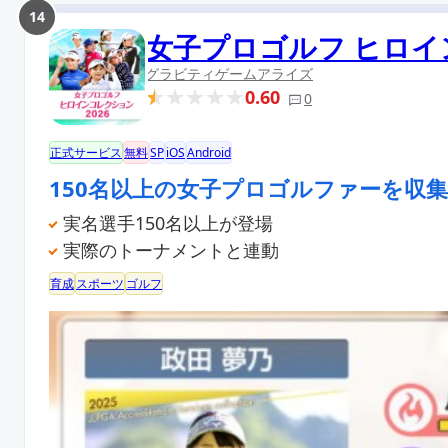
14
女子プロゴルフ ヒロ
グラビティゲームアライズ
0.60
0
正式サービス
無料
SP
iOS
Android
150名以上の女子プロゴルファーを収
実名選手150名以上が登場
実際のトーナメントと連動
育成
スポーツ
ゴルフ