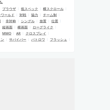
ム
ブラウザ
低スペック
横スクロール
ンワールド
対戦
協力
チーム制
制
非対称
シングル
放置
位置
縦画面
横画面
ローグライク
MMO
AR
クロスプレイ
イン
サバイバー
バトロワ
フラッシュ