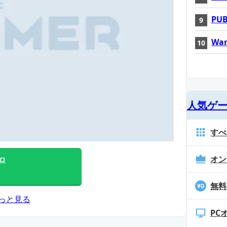
PUB
War
人気ゲ
すべ
オン
ロ
無料
っと見る
PC