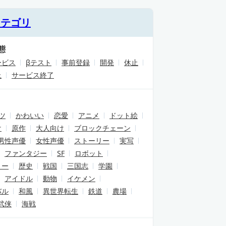
カテゴリ
態
ービス
βテスト
事前登録
開発
休止
止
サービス終了
ツ
かわいい
恋愛
アニメ
ドット絵
け
原作
大人向け
ブロックチェーン
男性声優
女性声優
ストーリー
実写
ファンタジー
SF
ロボット
リー
歴史
戦国
三国志
学園
アイドル
動物
イケメン
バル
和風
異世界転生
鉄道
農場
武侠
海戦