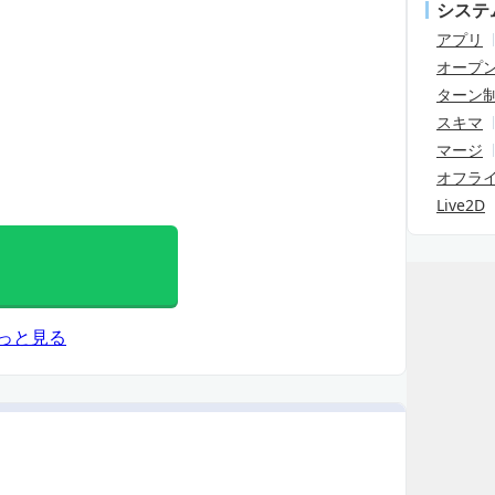
システ
アプリ
オープ
ターン
スキマ
マージ
オフラ
Live2D
っと見る