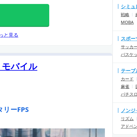
シミュ
戦略
MOBA
っと見る
スポー
サッカ
バスケ
 モバイル
テーブ
カード
麻雀
パチス
リーFPS
ノンジ
リズム
アドベ