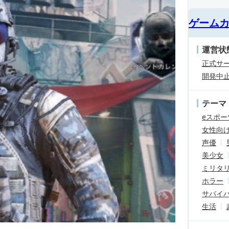
ゲーム
運営状
正式サ
開発中
テーマ
eスポー
女性向
声優
美少女
ミリタ
ホラー
サバイ
生活