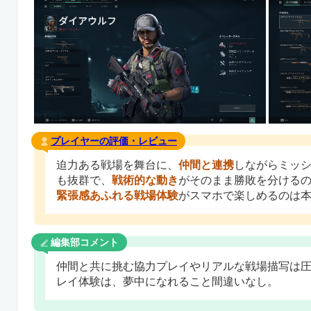
プレイヤーの評価・レビュー
迫力ある戦場を舞台に、
仲間と連携
しながらミッ
も抜群で、
戦術的な動き
がそのまま勝敗を分ける
緊張感あふれる戦場体験
がスマホで楽しめるのは
編集部コメント
仲間と共に挑む協力プレイやリアルな戦場描写は
レイ体験は、夢中になれること間違いなし。