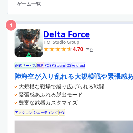
ゲーム一覧
1
Delta Force
TiMi Studio Group
4.70
0
正式サービス
無料
PC
SP
Steam
iOS
Android
陸海空が入り乱れる大規模戦や緊張感
大規模な戦場で繰り広げられる戦闘
緊張感あふれる脱出モード
豊富な武器カスタマイズ
アクション
シューティング
FPS