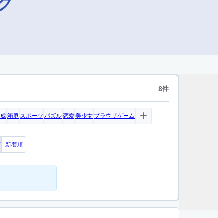
グ
8件
育成
箱庭
スポーツ
パズル
恋愛
美少女
ブラウザゲーム
グ
新着順