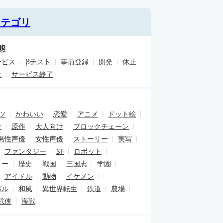
カテゴリ
態
ービス
βテスト
事前登録
開発
休止
止
サービス終了
ツ
かわいい
恋愛
アニメ
ドット絵
け
原作
大人向け
ブロックチェーン
男性声優
女性声優
ストーリー
実写
ファンタジー
SF
ロボット
リー
歴史
戦国
三国志
学園
アイドル
動物
イケメン
バル
和風
異世界転生
鉄道
農場
武侠
海戦