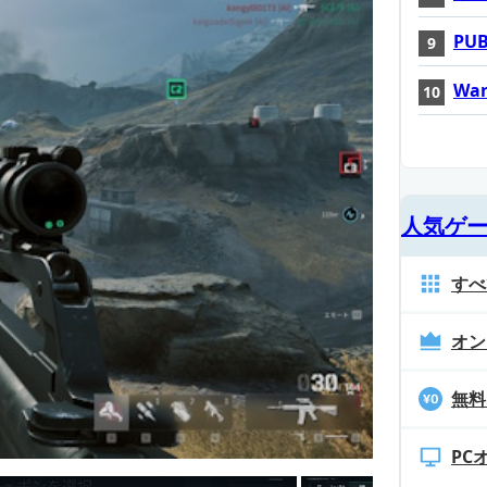
PUB
War
人気ゲ
すべ
オン
無料
PC