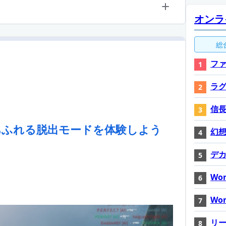
オンラ
総
ファ
ラ
信長
あふれる脱出モードを体験しよう
幻想神
デ
Wor
Wor
リ