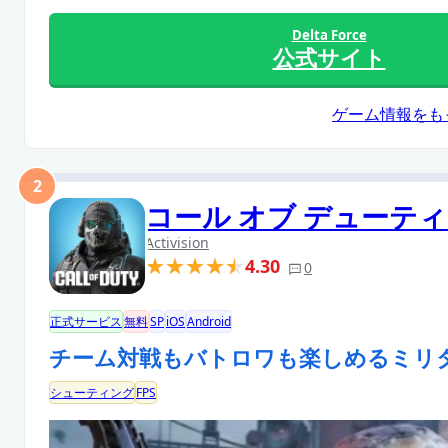
Delta Force
公式サイト
ゲーム情報をも
2
コール オブ デューティ
Activision
4.30
0
正式サービス
無料
SP
iOS
Android
チーム対戦もバトロワも楽しめるミリタ
シューティング
FPS