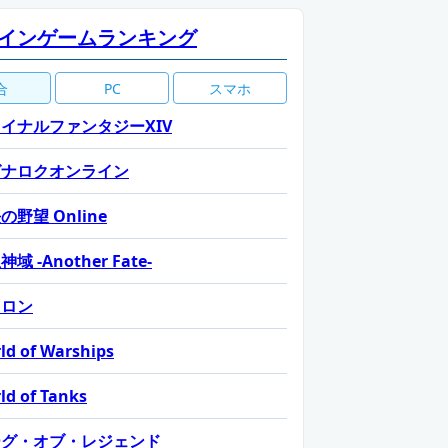
インゲームランキング
合
PC
スマホ
イナルファンタジーXIV
グナロクオンライン
の野望 Online
域 -Another Fate-
カロン
ld of Warships
ld of Tanks
ーグ・オブ・レジェンド