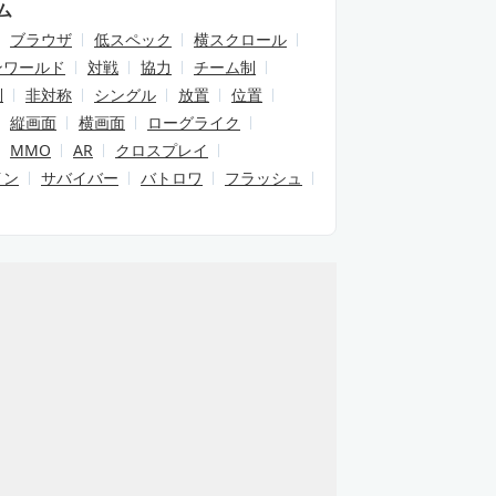
ム
ブラウザ
低スペック
横スクロール
ンワールド
対戦
協力
チーム制
制
非対称
シングル
放置
位置
縦画面
横画面
ローグライク
MMO
AR
クロスプレイ
イン
サバイバー
バトロワ
フラッシュ