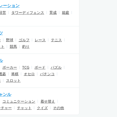
レーション
経営
タワーディフェンス
育成
箱庭
ツ
ー
野球
ゴルフ
レース
テニス
ット
競馬
釣り
ル
ポーカー
TCG
ボード
パズル
囲碁
将棋
オセロ
パチンコ
ロ
スロット
ャンル
コミュニケーション
着せ替え
ンチャー
チャット
クイズ
その他