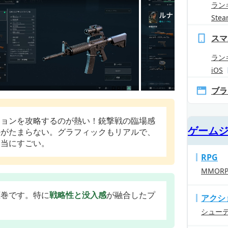
ラン
Ste
スマ
ラン
iOS
ブラ
ションを攻略するのが熱い！銃撃戦の臨場感
ゲーム
のがたまらない。グラフィックもリアルで、
本当にすごい。
RPG
MMOR
圧巻です。特に
戦略性と没入感
が融合したプ
アクシ
シュー