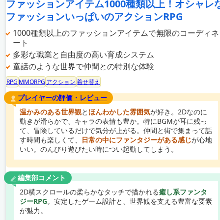
ファッションアイテム1000種類以上！オシャレ
ファッションいっぱいのアクションRPG
1000種類以上のファッションアイテムで無限のコーディネ
ート
多彩な職業と自由度の高い育成システム
童話のような世界で仲間との特別な体験
RPG
MMORPG
アクション
着せ替え
プレイヤーの評価・レビュー
温かみのある世界観
と
ほんわかした雰囲気
が好き。2Dなのに
動きが滑らかで、キャラの表情も豊か。特にBGMが耳に残っ
て、冒険しているだけで気分が上がる。仲間と街で集まって話
す時間も楽しくて、
日常の中にファンタジーがある感じ
が心地
いい。のんびり遊びたい時につい起動してしまう。
編集部コメント
2D横スクロールの柔らかなタッチで描かれる
癒し系ファンタ
ジーRPG
。安定したゲーム設計と、世界観を支える豊富な要素
が魅力。