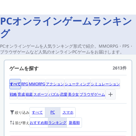
PCオンラインゲームランキン
グ
PCオンラインゲームを人気ランキング形式で紹介。MMORPG・FPS・
ブラウザゲームなど人気のオンラインPCゲームをお届けします。
ゲームを探す
2613件
すべて
RPG
MMORPG
アクション
シューティング
シミュレーション
戦略
育成
箱庭
スポーツ
パズル
恋愛
美少女
ブラウザゲーム
すべて
PC
スマホ
絞り込み
おすすめ順
ランキング
新着順
並び替え