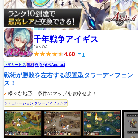
千年戦争アイギス
EXNOA
4.60
1
正式サービス
無料
PC
SP
iOS
Android
戦術が勝敗を左右する設置型タワーディフェン
ス！
様々な地形、条件のマップを攻略せよ！
シミュレーション
タワーディフェンス