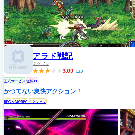
アラド戦記
ネクソン
3.00
3
正式サービス
無料
PC
かつてない爽快アクション！
RPG
MMORPG
アクション