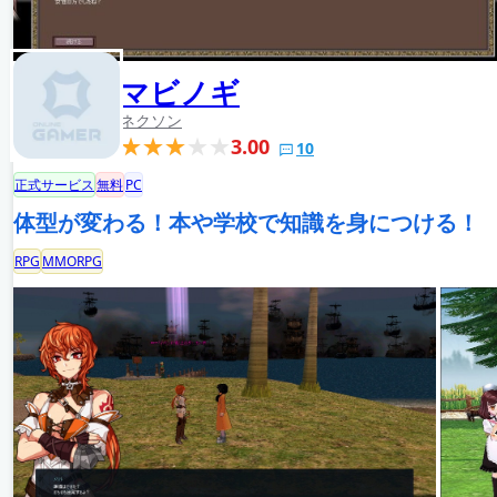
マビノギ
ネクソン
3.00
10
正式サービス
無料
PC
体型が変わる！本や学校で知識を身につける！
RPG
MMORPG