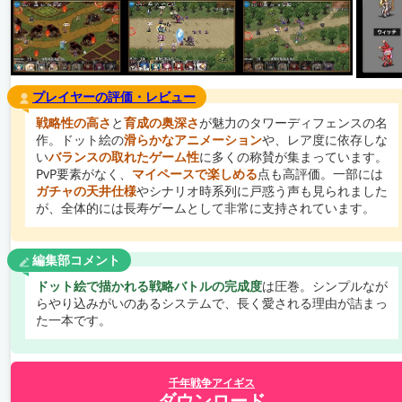
プレイヤーの評価・レビュー
戦略性の高さ
と
育成の奥深さ
が魅力のタワーディフェンスの名
作。ドット絵の
滑らかなアニメーション
や、レア度に依存しな
い
バランスの取れたゲーム性
に多くの称賛が集まっています。
PvP要素がなく、
マイペースで楽しめる
点も高評価。一部には
ガチャの天井仕様
やシナリオ時系列に戸惑う声も見られました
が、全体的には長寿ゲームとして非常に支持されています。
編集部コメント
ドット絵で描かれる戦略バトルの完成度
は圧巻。シンプルなが
らやり込みがいのあるシステムで、長く愛される理由が詰まっ
た一本です。
千年戦争アイギス
ダウンロード