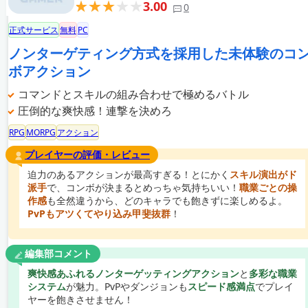
3.00
0
正式サービス
無料
PC
ノンターゲティング方式を採用した未体験のコ
ボアクション
コマンドとスキルの組み合わせで極めるバトル
圧倒的な爽快感！連撃を決めろ
RPG
MORPG
アクション
プレイヤーの評価・レビュー
迫力のあるアクションが最高すぎる！とにかく
スキル演出がド
派手
で、コンボが決まるとめっちゃ気持ちいい！
職業ごとの操
作感
も全然違うから、どのキャラでも飽きずに楽しめるよ。
PvPもアツくてやり込み甲斐抜群
！
編集部コメント
爽快感あふれるノンターゲッティングアクション
と
多彩な職業
システム
が魅力。PvPやダンジョンも
スピード感満点
でプレイ
ヤーを飽きさせません！