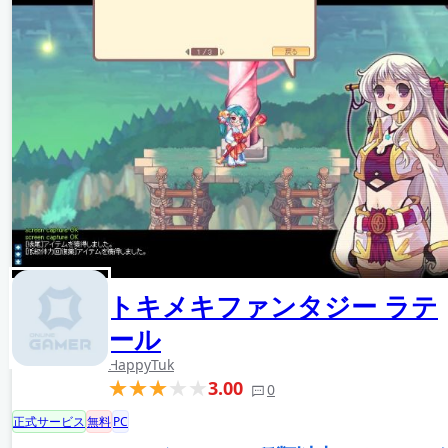
トキメキファンタジー ラテ
ール
HappyTuk
3.00
0
正式サービス
無料
PC