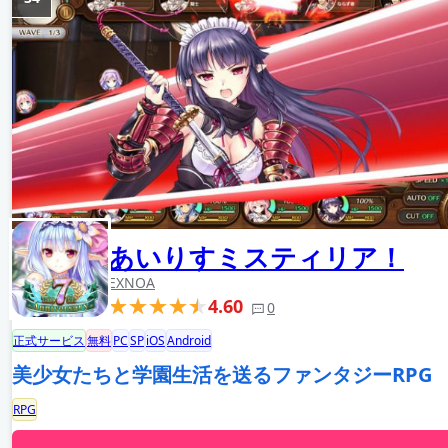
あいりすミスティリア！
EXNOA
4.60
0
正式サービス
無料
PC
SP
iOS
Android
美少女たちと学園生活を送るファンタジーRPG
RPG