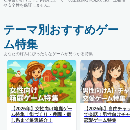
や安全性を保証しません。
テーマ別おすすめゲー
ム特集
あなたの好みにぴったりなゲームが見つかる特集
【2026年】女性向け箱庭ゲー
【2026年】自由チャ
ム特集｜街づくり・農園・癒
で会話！男性向けチ
し系まで厳選紹介！
恋愛ゲーム特集