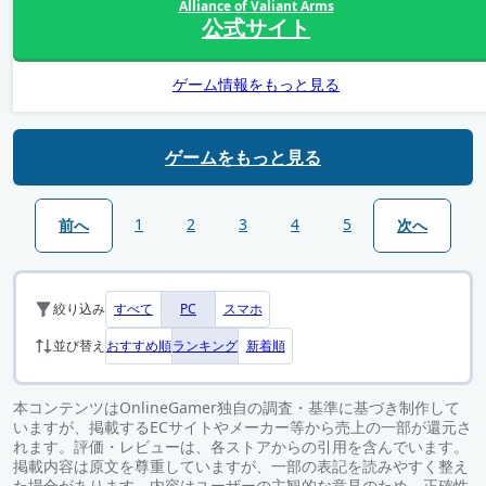
Alliance of Valiant Arms
公式サイト
ゲーム情報をもっと見る
ゲームをもっと見る
1
2
3
4
5
前へ
次へ
すべて
PC
スマホ
絞り込み
おすすめ順
ランキング
新着順
並び替え
本コンテンツはOnlineGamer独自の調査・基準に基づき制作して
いますが、掲載するECサイトやメーカー等から売上の一部が還元さ
れます。評価・レビューは、各ストアからの引用を含んでいます。
掲載内容は原文を尊重していますが、一部の表記を読みやすく整え
た場合があります。内容はユーザーの主観的な意見のため、正確性