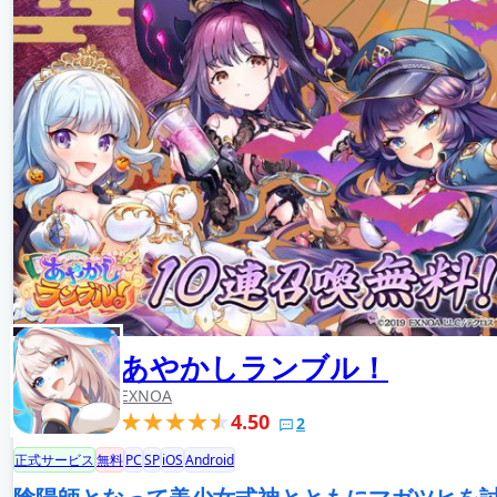
あやかしランブル！
EXNOA
4.50
2
正式サービス
無料
PC
SP
iOS
Android