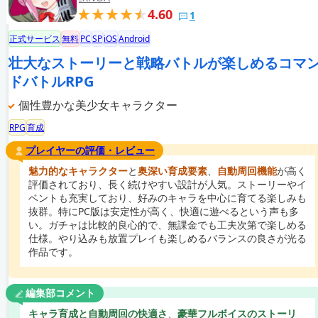
4.60
1
正式サービス
無料
PC
SP
iOS
Android
壮大なストーリーと戦略バトルが楽しめるコマ
ドバトルRPG
個性豊かな美少女キャラクター
RPG
育成
プレイヤーの評価・レビュー
魅力的なキャラクター
と
奥深い育成要素
、
自動周回機能
が高く
評価されており、長く続けやすい設計が人気。ストーリーやイ
ベントも充実しており、好みのキャラを中心に育てる楽しみも
抜群。特にPC版は安定性が高く、快適に遊べるという声も多
い。ガチャは比較的良心的で、無課金でも工夫次第で楽しめる
仕様。やり込みも放置プレイも楽しめるバランスの良さが光る
作品です。
編集部コメント
キャラ育成と自動周回の快適さ
、
豪華フルボイスのストーリ