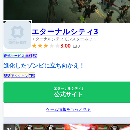
エターナルシティ3
エターナルシティ
モンスターネット
3.00
0
正式サービス
無料
PC
進化したゾンビに立ち向かえ！
RPG
アクション
TPS
エターナルシティ3
公式サイト
ゲーム情報をもっと見る
34