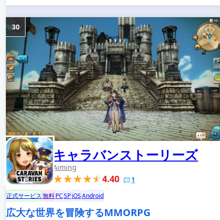
30
キャラバンストーリーズ
Aiming
4.40
1
正式サービス
無料
PC
SP
iOS
Android
広大な世界を冒険するMMORPG