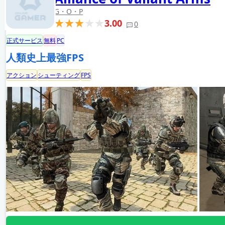
G・O・P
3.00
0
正式サービス
無料
PC
人類史上最強FPS
アクション
シューティング
FPS