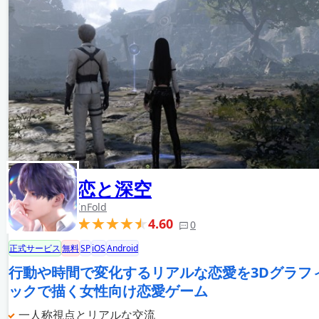
恋と深空
InFold
4.60
0
正式サービス
無料
SP
iOS
Android
行動や時間で変化するリアルな恋愛を3Dグラフ
ックで描く女性向け恋愛ゲーム
一人称視点とリアルな交流