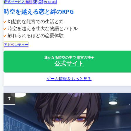
正式サービス
無料
SP
iOS
Android
時空を越える恋と絆のRPG
幻想的な龍宮での生活と絆
時空を超える壮大な物語とバトル
触れられるほどの恋愛体験
アドベンチャー
遙かなる時空の中で 龍宮の神子
公式サイト
ゲーム情報をもっと見る
7