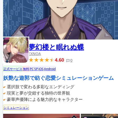
夢幻楼と眠れぬ蝶
EXNOA
4.60
0
正式サービス
無料
PC
SP
iOS
Android
妖艶な遊郭で紡ぐ恋愛シミュレーションゲーム
選択肢で変わる多彩なエンディング
現実と夢が交錯する独特の世界観
豪華声優陣による魅力的なキャラクター
シミュレーション