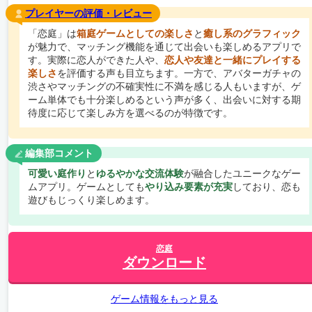
プレイヤーの評価・レビュー
「恋庭」は
箱庭ゲームとしての楽しさ
と
癒し系のグラフィック
が魅力で、マッチング機能を通じて出会いも楽しめるアプリで
す。実際に恋人ができた人や、
恋人や友達と一緒にプレイする
楽しさ
を評価する声も目立ちます。一方で、アバターガチャの
渋さやマッチングの不確実性に不満を感じる人もいますが、ゲ
ーム単体でも十分楽しめるという声が多く、出会いに対する期
待度に応じて楽しみ方を選べるのが特徴です。
編集部コメント
可愛い庭作り
と
ゆるやかな交流体験
が融合したユニークなゲー
ムアプリ。ゲームとしても
やり込み要素が充実
しており、恋も
遊びもじっくり楽しめます。
恋庭
ダウンロード
ゲーム情報をもっと見る