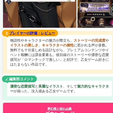
プレイヤーの評価・レビュー
物語性やキャラクターの魅力が際立ち、
ストーリーの完成度
や
イラストの美しさ
、
キャラクターの個性
に惹かれる声が多数。
無料でも十分楽しめる設計ながら、プレミアムコンテンツやイ
ベント報酬には課金要素も。彼目線のストーリーや濃密な恋愛
描写が「ロマンチックで激しい」と好評で、乙女ゲーム好きに
はたまらない作品です。
編集部コメント
濃密な恋愛描写
と
美麗なイラスト
、そして
魅力的なキャラクタ
ー
が揃った、没入感ある乙女ゲームです。
夢幻楼と眠れぬ蝶