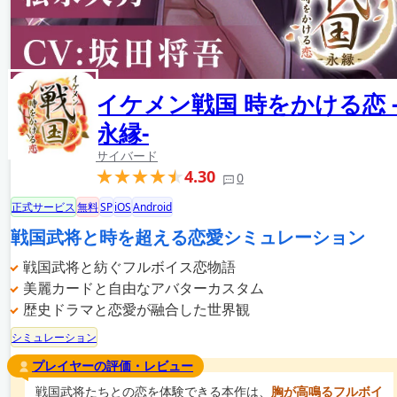
イケメン戦国 時をかける恋 
永縁-
サイバード
4.30
0
正式サービス
無料
SP
iOS
Android
戦国武将と時を超える恋愛シミュレーション
戦国武将と紡ぐフルボイス恋物語
美麗カードと自由なアバターカスタム
歴史ドラマと恋愛が融合した世界観
シミュレーション
プレイヤーの評価・レビュー
戦国武将たちとの恋を体験できる本作は、
胸が高鳴るフルボイ