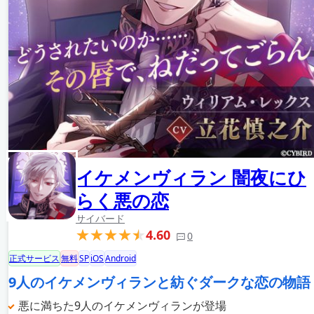
イケメンヴィラン 闇夜にひ
らく悪の恋
サイバード
4.60
0
正式サービス
無料
SP
iOS
Android
9人のイケメンヴィランと紡ぐダークな恋の物語
悪に満ちた9人のイケメンヴィランが登場