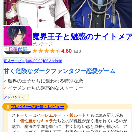
魔界王子と魅惑のナイトメ
ボルテージ
4.60
0
正式サービス
無料
PC
SP
iOS
Android
甘く危険なダークファンタジー恋愛ゲーム
魔界の王子たちに狙われる特別な恋
イケメンたちの魅惑的なストーリー
アドベンチャー
プレイヤーの評価・レビュー
ストーリーは
ハーレムルート
・
彼ルート
ともに読み応えがあ
り、
個性豊かなキャラ
たちとの関係性が深く描かれているのが
魅力。魔法の学園を舞台に、甘く切ない恋と成長が描かれ、ア
バターやガチャ要素も充実。無課金でも十分楽しめる設計なが