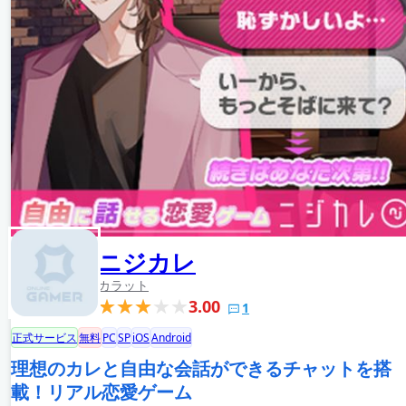
ニジカレ
カラット
3.00
1
正式サービス
無料
PC
SP
iOS
Android
理想のカレと自由な会話ができるチャットを搭
載！リアル恋愛ゲーム