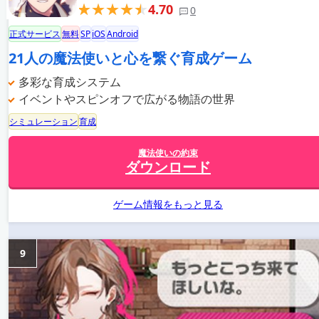
4.70
0
正式サービス
無料
SP
iOS
Android
21人の魔法使いと心を繋ぐ育成ゲーム
多彩な育成システム
イベントやスピンオフで広がる物語の世界
シミュレーション
育成
魔法使いの約束
ダウンロード
ゲーム情報をもっと見る
9