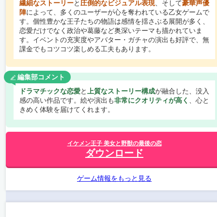
繊細なストーリー
と
圧倒的なビジュアル表現
、そして
豪華声優
陣
によって、多くのユーザーが心を奪われている乙女ゲームで
す。個性豊かな王子たちの物語は感情を揺さぶる展開が多く、
恋愛だけでなく政治や葛藤など奥深いテーマも描かれていま
す。イベントの充実度やアバター・ガチャの演出も好評で、無
課金でもコツコツ楽しめる工夫もあります。
編集部コメント
ドラマチックな恋愛
と
上質なストーリー構成
が融合した、没入
感の高い作品です。絵や演出も
非常にクオリティが高く
、心と
きめく体験を届けてくれます。
イケメン王子 美女と野獣の最後の恋
ダウンロード
ゲーム情報をもっと見る