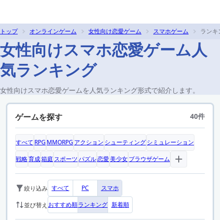
トップ
オンラインゲーム
女性向け恋愛ゲーム
スマホゲーム
ランキ
女性向けスマホ恋愛ゲーム人
気ランキング
女性向けスマホ恋愛ゲームを人気ランキング形式で紹介します。
ゲームを探す
40件
すべて
RPG
MMORPG
アクション
シューティング
シミュレーション
戦略
育成
箱庭
スポーツ
パズル
恋愛
美少女
ブラウザゲーム
すべて
PC
スマホ
絞り込み
おすすめ順
ランキング
新着順
並び替え