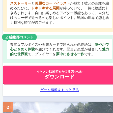
スストーリー
と
美麗なカードイラスト
が魅力！彼との距離を縮
めるたびに、
ドキドキする展開
が待っていて、一気に物語に引
き込まれます。自由に楽しめるアバター機能もあって、自分だ
けのコーデで遊べるのも楽しいポイント。戦国の世界で恋を紡
ぐ特別な時間が過ごせます。
編集部コメント
豊富なフルボイスや美麗カードで彩られた恋物語は、
華やかで
心ときめく体験
を届けてくれます。歴史と恋愛が融合した
魅力
的な世界観
で、プレイヤーを
夢中にさせる一作
です。
イケメン戦国 時をかける恋 -永縁-
ダウンロード
ゲーム情報をもっと見る
2