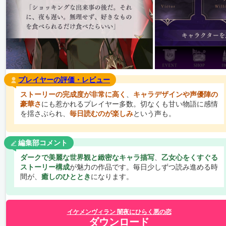
プレイヤーの評価・レビュー
ストーリーの完成度が非常に高く
、
キャラデザインや声優陣の
豪華さ
にも惹かれるプレイヤー多数。切なくも甘い物語に感情
を揺さぶられ、
毎日読むのが楽しみ
という声も。
編集部コメント
ダークで美麗な世界観と緻密なキャラ描写
、
乙女心をくすぐる
ストーリー構成
が魅力の作品です。毎日少しずつ読み進める時
間が、
癒しのひととき
になります。
イケメンヴィラン 闇夜にひらく悪の恋
ダウンロード