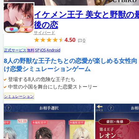
イケメン王子 美女と野獣の
後の恋
サイバード
4.50
0
正式サービス
無料
SP
iOS
Android
8人の野獣な王子たちとの恋愛が楽しめる女性向
け恋愛シミュレーションゲーム
登場する8人の危険な王子たち
中世の小国を舞台にした恋愛ストーリー
シミュレーション