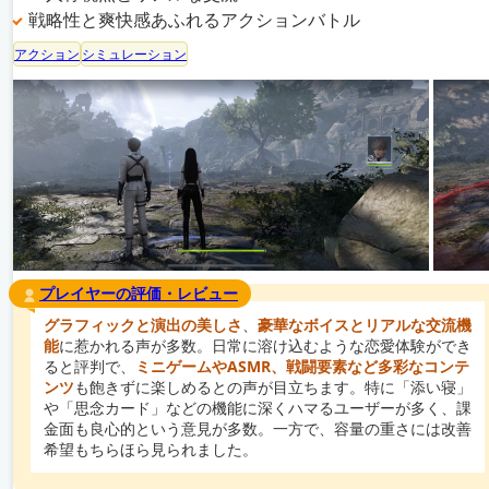
戦略性と爽快感あふれるアクションバトル
アクション
シミュレーション
プレイヤーの評価・レビュー
グラフィックと演出の美しさ
、
豪華なボイスとリアルな交流機
能
に惹かれる声が多数。日常に溶け込むような恋愛体験ができ
ると評判で、
ミニゲームやASMR、戦闘要素など多彩なコンテ
ンツ
も飽きずに楽しめるとの声が目立ちます。特に「添い寝」
や「思念カード」などの機能に深くハマるユーザーが多く、課
金面も良心的という意見が多数。一方で、容量の重さには改善
希望もちらほら見られました。