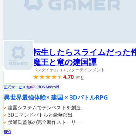
転生したらスライムだった
魔王と竜の建国譚
バンダイナムコエンターテインメント
4.70
0
正式サービス
無料
SP
iOS
Android
異世界最強体験× 建国 × 3DバトルRPG
建国システムでテンペストを創造
3Dコマンドバトルと豪華演出
伏瀬氏監修の完全新作ストーリー
RPG