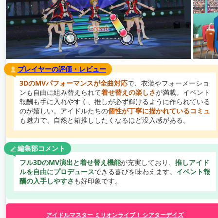
プレイヤーの評価・レビュー
3DのMVパフォーマンスが全曲対応
で、衣装やフォーメーショ
ンも自由に組み替えられて
着せ替えの楽しさ
が満載。イベント
報酬も手に入れやすく、推しが必ず輝けるように作られている
のが嬉しい。アイドルたちの
個性が丁寧に描かれているコミュ
も魅力で、自然と箱推ししたくなるほど没入感がある。
編集部コメント
フル3DのMV演出と着せ替え機能
が充実しており、
推しアイド
ルを自由にプロデュース
できる喜びを味わえます。
イベント報
酬の入手しやすさ
も好印象です。
アイドルマスター ミリオンライブ！ シアターデイズ