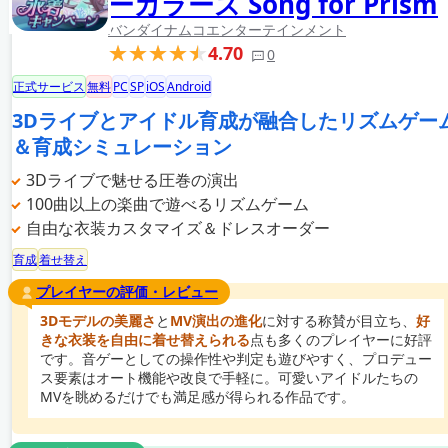
ーカラーズ Song for Prism
バンダイナムコエンターテインメント
4.70
0
正式サービス
無料
PC
SP
iOS
Android
3Dライブとアイドル育成が融合したリズムゲー
＆育成シミュレーション
3Dライブで魅せる圧巻の演出
100曲以上の楽曲で遊べるリズムゲーム
自由な衣装カスタマイズ＆ドレスオーダー
育成
着せ替え
プレイヤーの評価・レビュー
3Dモデルの美麗さ
と
MV演出の進化
に対する称賛が目立ち、
好
きな衣装を自由に着せ替えられる
点も多くのプレイヤーに好評
です。音ゲーとしての操作性や判定も遊びやすく、プロデュー
ス要素はオート機能や改良で手軽に。可愛いアイドルたちの
MVを眺めるだけでも満足感が得られる作品です。