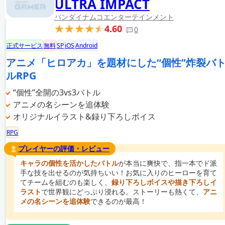
ULTRA IMPACT
バンダイナムコエンターテインメント
4.60
0
正式サービス
無料
SP
iOS
Android
アニメ「ヒロアカ」を題材にした“個性”炸裂バ
ルRPG
“個性”全開の3vs3バトル
アニメの名シーンを追体験
オリジナルイラスト&録り下ろしボイス
RPG
プレイヤーの評価・レビュー
キャラの個性を活かしたバトル
が本当に爽快で、指一本でド派
手な技を出せるのが気持ちいい！お気に入りのヒーローを育て
てチームを組むのも楽しく、
録り下ろしボイスや描き下ろしイ
ラスト
で世界観にどっぷり浸れる。ストーリーも熱くて、
アニ
メの名シーンを追体験
できるのが最高！