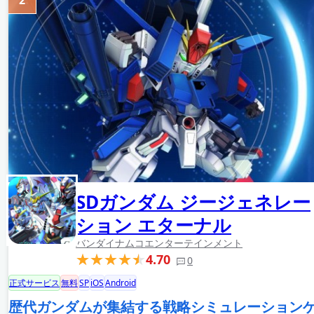
2
SDガンダム ジージェネレー
ション エターナル
バンダイナムコエンターテインメント
4.70
0
正式サービス
無料
SP
iOS
Android
歴代ガンダムが集結する戦略シミュレーション