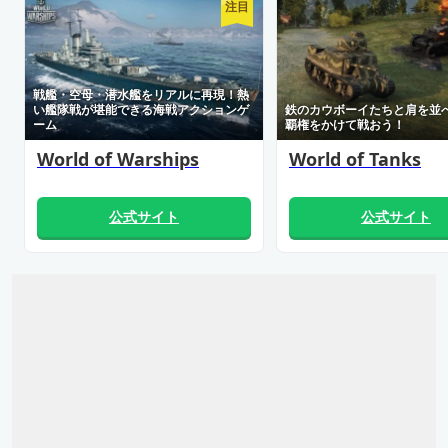
注目
戦艦・空母・潜水艦をリアルに再現！熱
い艦隊戦が堪能できる海戦アクションゲ
鉄のカウボーイたちと肩を並
ーム
覇権をかけて戦おう！
World of Warships
World of Tanks
公式サイト
公式サイト