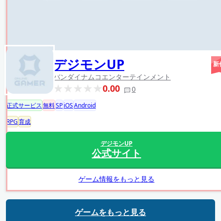
デジモンUP
新
バンダイナムコエンターテインメント
0.00
0
正式サービス
無料
SP
iOS
Android
RPG
育成
デジモンUP
公式サイト
ゲーム情報をもっと見る
ゲームをもっと見る