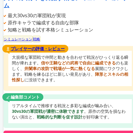
ム
最大30vs30の軍団戦が実現
原作キャラで編成する自由な部隊
知略と戦略を試す本格シミュレーション
シミュレーション
戦略
プレイヤーの評価・レビュー
大規模な軍団戦で仲間と動きを合わせて戦況がひっくり返る瞬
間が痺れます。
信や王騎などの武将で自由に編成できる
のも楽
しく、
井闌車の攻防で戦場が一気に熱くなる
展開にワクワクし
ます。戦略を練るほどに新しい発見があり、
陣形とスキルの相
性探し
に没頭できます。
編集部コメント
リアルタイムで推移する戦況と多彩な編成が噛み合い、
30vs30の軍団戦が濃密に体験できます
。原作の空気を損なわ
ない演出と、
戦略的な判断を促す設計
が好印象です。