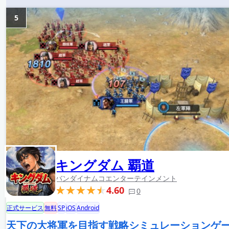
5
キングダム 覇道
バンダイナムコエンターテインメント
4.60
0
正式サービス
無料
SP
iOS
Android
天下の大将軍を目指す戦略シミュレーションゲ