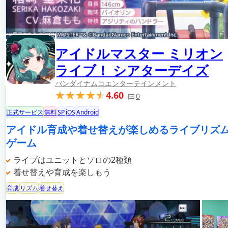
アイドルマスター ミリオン
ライブ！ シアターデイズ
バンダイナムコエンターテインメント
4.60
0
正式サービス
無料
SP
iOS
Android
アイドル育成や着せ替えが楽しめるライブリズ
ゲーム
ライブはユニットとソロの2種類
着せ替えや育成を楽しもう
育成
リズム
着せ替え