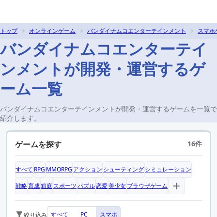
トップ
オンラインゲーム
バンダイナムコエンターテインメント
スマホ
バンダイナムコエンターテイ
ンメントが開発・運営するゲ
ーム一覧
バンダイナムコエンターテインメントが開発・運営するゲームを一覧で
紹介します。
ゲームを探す
16件
すべて
RPG
MMORPG
アクション
シューティング
シミュレーション
戦略
育成
箱庭
スポーツ
パズル
恋愛
美少女
ブラウザゲーム
すべて
PC
スマホ
絞り込み