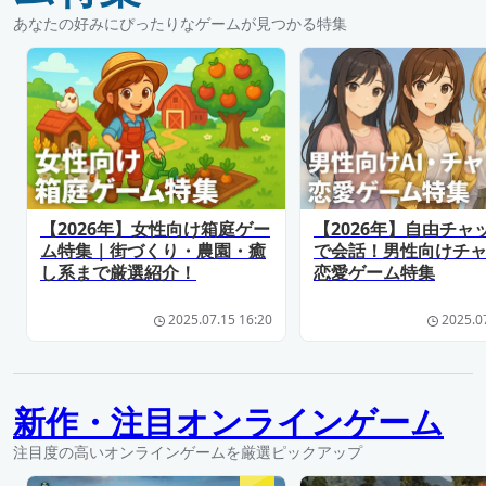
あなたの好みにぴったりなゲームが見つかる特集
【2026年】女性向け箱庭ゲー
【2026年】自由チャ
ム特集｜街づくり・農園・癒
で会話！男性向けチ
し系まで厳選紹介！
恋愛ゲーム特集
2025.07.15 16:20
2025.0
新作・注目オンラインゲーム
注目度の高いオンラインゲームを厳選ピックアップ