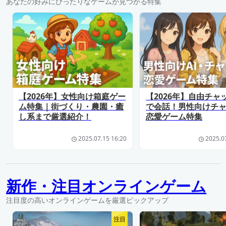
あなたの好みにぴったりなゲームが見つかる特集
【2026年】女性向け箱庭ゲー
【2026年】自由チャ
ム特集｜街づくり・農園・癒
で会話！男性向けチ
し系まで厳選紹介！
恋愛ゲーム特集
2025.07.15 16:20
2025.0
新作・注目オンラインゲーム
注目度の高いオンラインゲームを厳選ピックアップ
注目