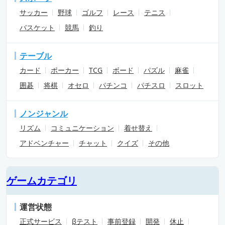
サッカー
野球
ゴルフ
レース
テニス
バスケット
競馬
釣り
テーブル
カード
ポーカー
TCG
ボード
パズル
麻雀
囲碁
将棋
オセロ
パチンコ
パチスロ
スロット
ノンジャンル
リズム
コミュニケーション
着せ替え
アドベンチャー
チャット
クイズ
その他
ゲームカテゴリ
運営状態
正式サービス
βテスト
事前登録
開発
休止