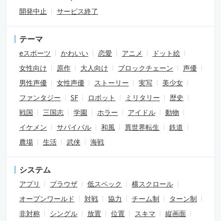
開発中止
サービス終了
テーマ
eスポーツ
かわいい
恋愛
アニメ
ドット絵
女性向け
原作
大人向け
ブロックチェーン
声優
男性声優
女性声優
ストーリー
実写
美少女
ファンタジー
SF
ロボット
ミリタリー
歴史
戦国
三国志
学園
ホラー
アイドル
動物
イケメン
サバイバル
和風
異世界転生
鉄道
農場
生活
武侠
海戦
システム
アプリ
ブラウザ
低スペック
横スクロール
オープンワールド
対戦
協力
チーム制
ターン制
非対称
シングル
放置
位置
スキマ
縦画面