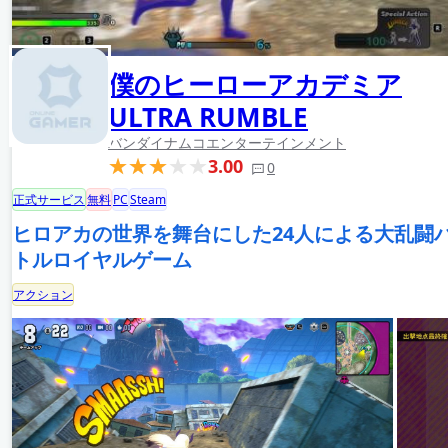
僕のヒーローアカデミア
ULTRA RUMBLE
バンダイナムコエンターテインメント
3.00
0
正式サービス
無料
PC
Steam
ヒロアカの世界を舞台にした24人による大乱闘
トルロイヤルゲーム
アクション