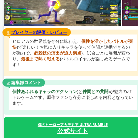
プレイヤーの評価・レビュー
ヒロアカの世界観を存分に味わえ、
個性を活かしたバトルが爽
快
)で楽しい！お気に入りキャラを使って仲間と連携できるの
が魅力で、
必殺技の演出が迫力満点
)。試合ごとに展開が変わ
り、
最後まで熱く戦える
)バトルロイヤルが楽しめるゲームで
す！
編集部コメント
個性あふれるキャラのアクション
)と
仲間との共闘
)が魅力のバ
トルゲームです。原作ファンも存分に楽しめる内容となってい
ます。
僕のヒーローアカデミア ULTRA RUMBLE
公式サイト