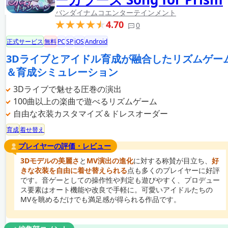
バンダイナムコエンターテインメント
4.70
0
正式サービス
無料
PC
SP
iOS
Android
3Dライブとアイドル育成が融合したリズムゲー
＆育成シミュレーション
3Dライブで魅せる圧巻の演出
100曲以上の楽曲で遊べるリズムゲーム
自由な衣装カスタマイズ＆ドレスオーダー
育成
着せ替え
プレイヤーの評価・レビュー
3Dモデルの美麗さ
と
MV演出の進化
に対する称賛が目立ち、
好
きな衣装を自由に着せ替えられる
点も多くのプレイヤーに好評
です。音ゲーとしての操作性や判定も遊びやすく、プロデュー
ス要素はオート機能や改良で手軽に。可愛いアイドルたちの
MVを眺めるだけでも満足感が得られる作品です。