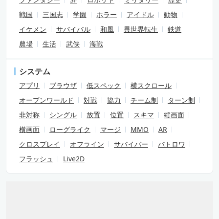
戦国
三国志
学園
ホラー
アイドル
動物
イケメン
サバイバル
和風
異世界転生
鉄道
農場
生活
武侠
海戦
システム
アプリ
ブラウザ
低スペック
横スクロール
オープンワールド
対戦
協力
チーム制
ターン制
非対称
シングル
放置
位置
スキマ
縦画面
横画面
ローグライク
マージ
MMO
AR
クロスプレイ
オフライン
サバイバー
バトロワ
フラッシュ
Live2D