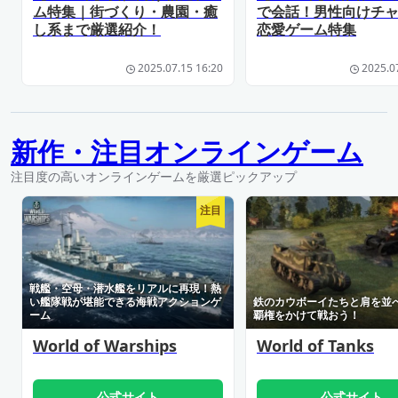
ム特集｜街づくり・農園・癒
で会話！男性向けチ
し系まで厳選紹介！
恋愛ゲーム特集
2025.07.15 16:20
2025.0
新作・注目オンラインゲーム
注目度の高いオンラインゲームを厳選ピックアップ
注目
戦艦・空母・潜水艦をリアルに再現！熱
い艦隊戦が堪能できる海戦アクションゲ
鉄のカウボーイたちと肩を並
ーム
覇権をかけて戦おう！
World of Warships
World of Tanks
公式サイト
公式サイト