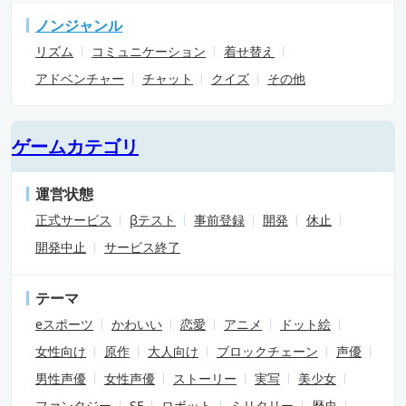
ノンジャンル
リズム
コミュニケーション
着せ替え
アドベンチャー
チャット
クイズ
その他
ゲームカテゴリ
運営状態
正式サービス
βテスト
事前登録
開発
休止
開発中止
サービス終了
テーマ
eスポーツ
かわいい
恋愛
アニメ
ドット絵
女性向け
原作
大人向け
ブロックチェーン
声優
男性声優
女性声優
ストーリー
実写
美少女
ファンタジー
SF
ロボット
ミリタリー
歴史