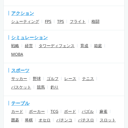
アクション
シューティング
FPS
TPS
フライト
格闘
シミュレーション
戦略
経営
タワーディフェンス
育成
箱庭
MOBA
スポーツ
サッカー
野球
ゴルフ
レース
テニス
バスケット
競馬
釣り
テーブル
カード
ポーカー
TCG
ボード
パズル
麻雀
囲碁
将棋
オセロ
パチンコ
パチスロ
スロット